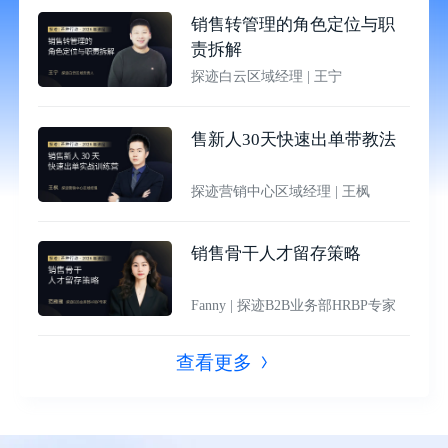
销售转管理的角色定位与职
责拆解
探迹白云区域经理
|
王宁
售新人30天快速出单带教法
探迹营销中心区域经理
|
王枫
销售骨干人才留存策略
Fanny
|
探迹B2B业务部HRBP专家
查看更多