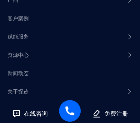
产品
客户案例
探迹 AI Agent
赋能服务
探迹 AI 拓客
资源中心
探迹 AI 集客
芒种行动
新闻动态
探迹 AI 触达
赋能计划
销售干货
关于探迹
探迹 AI CRM
探迹大数据研究院
加入我们
在线咨询
免费注册
企业介绍
友情链接
联系我们