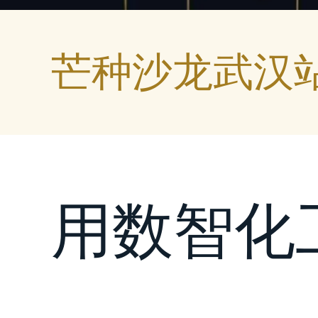
芒种沙龙武汉
用数智化