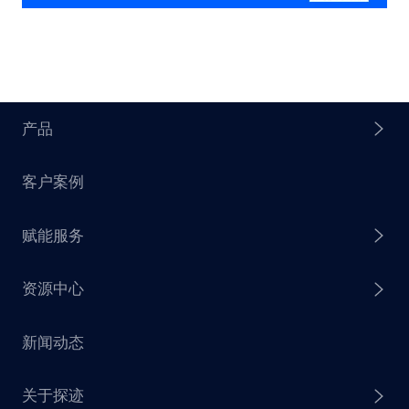
产品
客户案例
探迹 AI Agent
赋能服务
探迹 AI 拓客
资源中心
探迹 AI 集客
芒种行动
新闻动态
探迹 AI 触达
赋能计划
销售干货
关于探迹