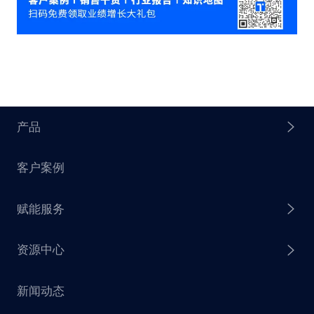
产品
客户案例
探迹 AI Agent
赋能服务
探迹 AI 拓客
资源中心
探迹 AI 集客
芒种行动
新闻动态
探迹 AI 触达
赋能计划
销售干货