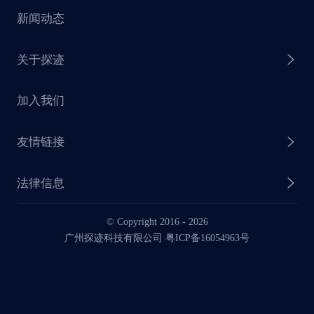
新闻动态
探迹 AI 触达
赋能计划
销售干货
关于探迹
探迹 AI CRM
探迹大数据研究院
加入我们
企业介绍
友情链接
联系我们
法律信息
业务动态
© Copyright 2016 -
2026
法律声明
广州探迹科技有限公司 粤ICP备16054963号
服务协议