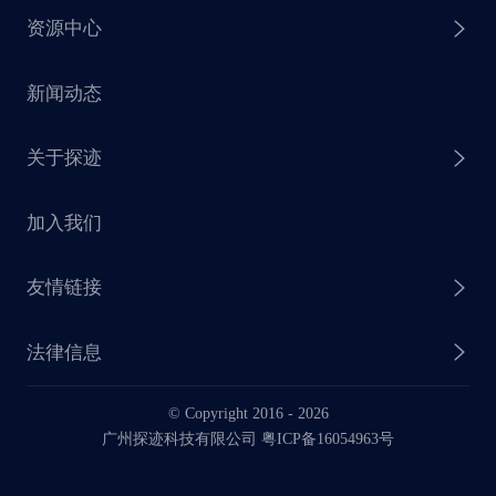
资源中心
探迹 AI 集客
芒种行动
新闻动态
探迹 AI 触达
赋能计划
销售干货
关于探迹
探迹 AI CRM
探迹大数据研究院
加入我们
企业介绍
友情链接
联系我们
法律信息
业务动态
© Copyright 2016 -
2026
法律声明
广州探迹科技有限公司 粤ICP备16054963号