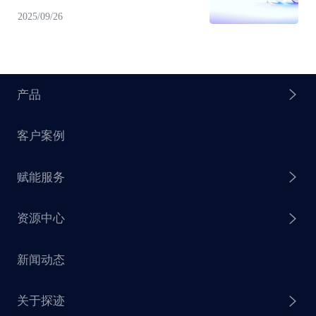
科技100强”！
2025/09/26
产品
客户案例
探迹 AI Agent
赋能服务
探迹 AI 拓客
资源中心
探迹 AI 集客
芒种行动
新闻动态
探迹 AI 触达
赋能计划
销售干货
关于探迹
探迹 AI CRM
探迹大数据研究院