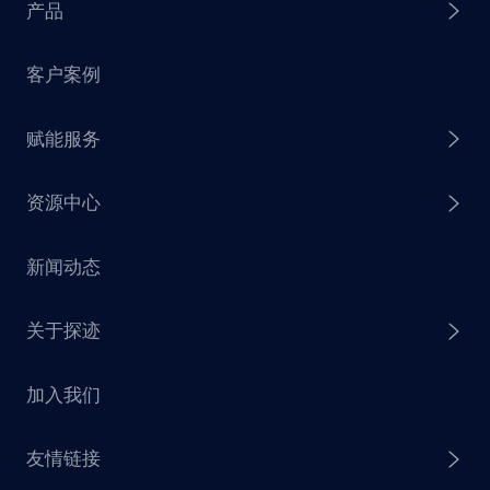
产品
客户案例
探迹 AI Agent
赋能服务
探迹 AI 拓客
资源中心
探迹 AI 集客
芒种行动
新闻动态
探迹 AI 触达
赋能计划
销售干货
关于探迹
探迹 AI CRM
探迹大数据研究院
加入我们
企业介绍
友情链接
联系我们