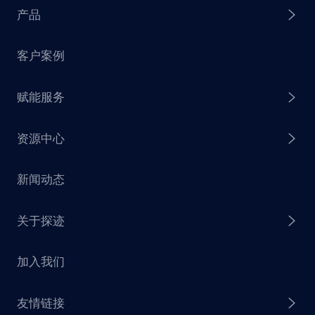
产品
客户案例
探迹 AI Agent
赋能服务
探迹 AI 拓客
资源中心
探迹 AI 集客
芒种行动
新闻动态
探迹 AI 触达
赋能计划
销售干货
关于探迹
探迹 AI CRM
探迹大数据研究院
加入我们
企业介绍
友情链接
联系我们