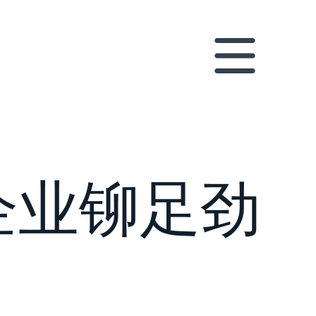
企业铆足劲