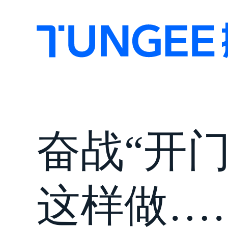
奋战“开
这样做…