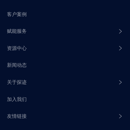
客户案例
探迹 AI Agent
赋能服务
探迹 AI 拓客
资源中心
探迹 AI 集客
芒种行动
新闻动态
探迹 AI 触达
赋能计划
销售干货
关于探迹
探迹 AI CRM
探迹大数据研究院
加入我们
企业介绍
友情链接
联系我们