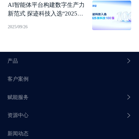
AI智能体平台构建数字生产力
新范式 探迹科技入选“2025新
科技100强”！
2025/09/26
产品
客户案例
探迹 AI Agent
赋能服务
探迹 AI 拓客
资源中心
探迹 AI 集客
芒种行动
新闻动态
探迹 AI 触达
赋能计划
销售干货