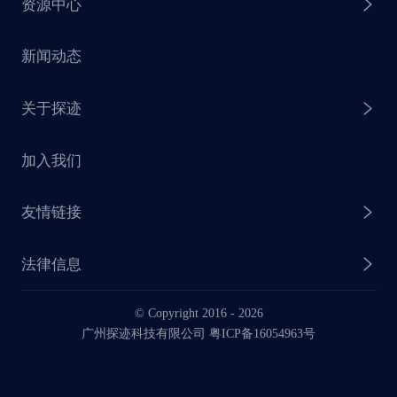
资源中心
探迹 AI 集客
芒种行动
新闻动态
探迹 AI 触达
赋能计划
销售干货
关于探迹
探迹 AI CRM
探迹大数据研究院
加入我们
企业介绍
友情链接
联系我们
法律信息
业务动态
© Copyright 2016 -
2026
法律声明
广州探迹科技有限公司 粤ICP备16054963号
服务协议