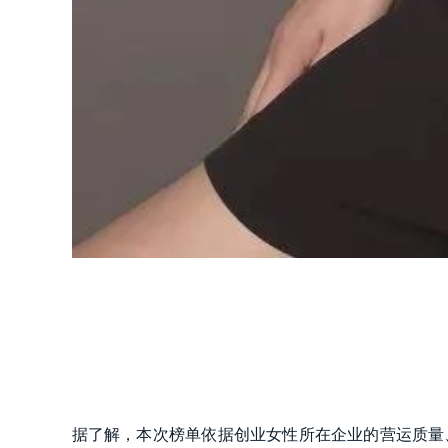
据了解，本次榜单依据创业女性所在企业的营运质量、成