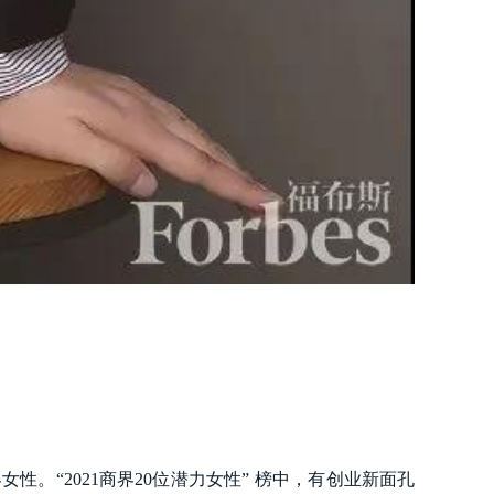
。“2021商界20位潜力女性” 榜中，有创业新面孔