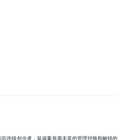
的90后连续创业者，翁淑蓁有着丰富的管理经验和敏锐的