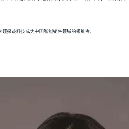
带领探迹科技成为中国智能销售领域的领航者。