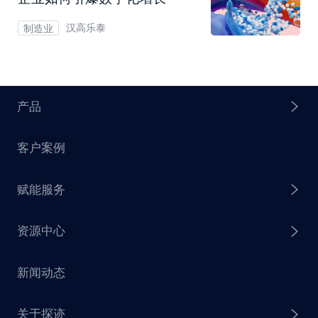
汉高乐泰
制造业
产品
客户案例
探迹 AI Agent
赋能服务
探迹 AI 拓客
资源中心
探迹 AI 集客
芒种行动
新闻动态
探迹 AI 触达
赋能计划
销售干货
关于探迹