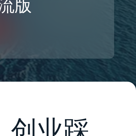
流版
，创业踩