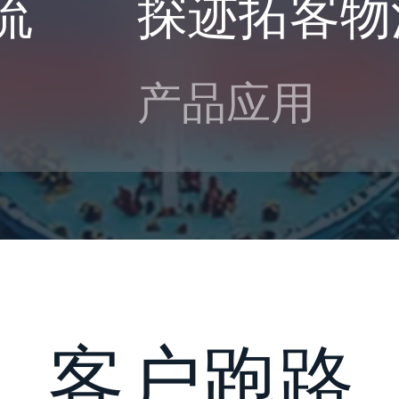
流
探迹拓客物
产品应用
，客户跑路