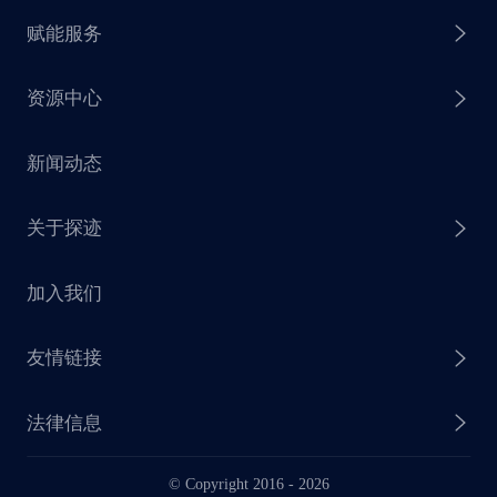
赋能服务
探迹 AI 拓客
资源中心
探迹 AI 集客
芒种行动
新闻动态
探迹 AI 触达
赋能计划
销售干货
关于探迹
探迹 AI CRM
探迹大数据研究院
加入我们
企业介绍
友情链接
联系我们
法律信息
业务动态
© Copyright 2016 -
2026