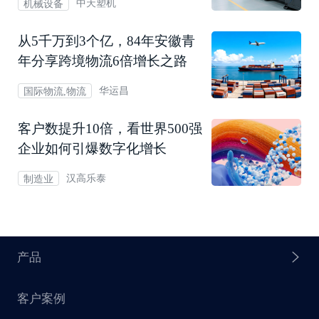
中天塑机
机械设备
从5千万到3个亿，84年安徽青
年分享跨境物流6倍增长之路
华运昌
国际物流,物流
客户数提升10倍，看世界500强
企业如何引爆数字化增长
汉高乐泰
制造业
产品
客户案例
探迹 AI Agent