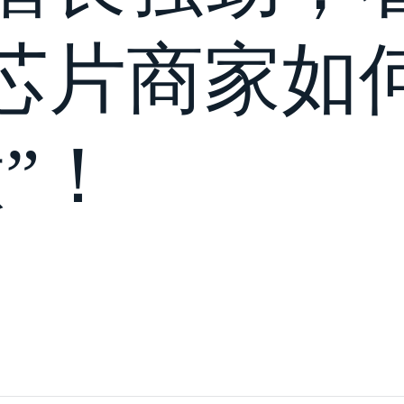
芯片商家如
”！