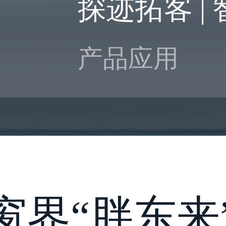
探迹拓客 |
产品应用
窗界“胖东来