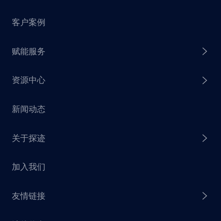
客户案例
探迹 AI Agent
赋能服务
探迹 AI 拓客
资源中心
探迹 AI 集客
芒种行动
新闻动态
探迹 AI 触达
赋能计划
销售干货
关于探迹
探迹 AI CRM
探迹大数据研究院
加入我们
企业介绍
友情链接
联系我们