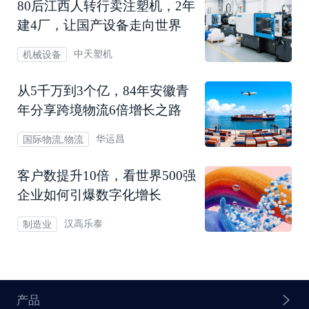
80后江西人转行卖注塑机，2年
建4厂，让国产设备走向世界
中天塑机
机械设备
从5千万到3个亿，84年安徽青
年分享跨境物流6倍增长之路
华运昌
国际物流,物流
客户数提升10倍，看世界500强
企业如何引爆数字化增长
汉高乐泰
制造业
产品