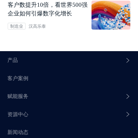
客户数提升10倍，看世界500强
企业如何引爆数字化增长
汉高乐泰
制造业
产品
客户案例
探迹 AI Agent
赋能服务
探迹 AI 拓客
资源中心
探迹 AI 集客
芒种行动
新闻动态
探迹 AI 触达
赋能计划
销售干货