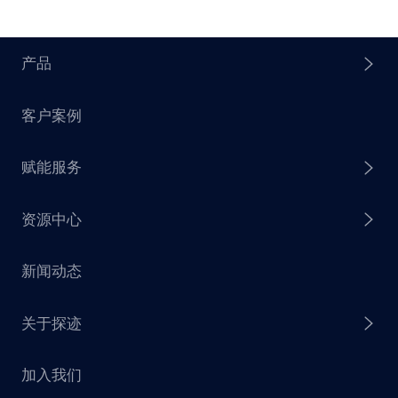
产品
客户案例
探迹 AI Agent
赋能服务
探迹 AI 拓客
资源中心
探迹 AI 集客
芒种行动
新闻动态
探迹 AI 触达
赋能计划
销售干货
关于探迹
探迹 AI CRM
探迹大数据研究院
加入我们
企业介绍