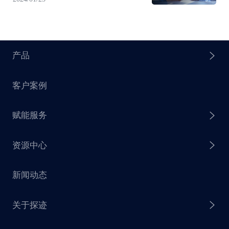
产品
客户案例
探迹 AI Agent
赋能服务
探迹 AI 拓客
资源中心
探迹 AI 集客
芒种行动
新闻动态
探迹 AI 触达
赋能计划
销售干货
关于探迹
探迹 AI CRM
探迹大数据研究院