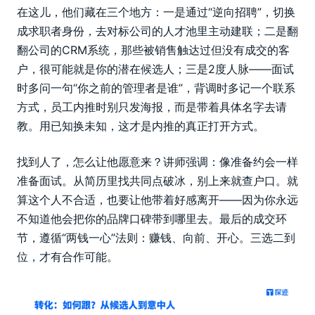
在这儿，他们藏在三个地方：一是通过“逆向招聘”，切换
成求职者身份，去对标公司的人才池里主动建联；二是翻
翻公司的CRM系统，那些被销售触达过但没有成交的客
户，很可能就是你的潜在候选人；三是2度人脉——面试
时多问一句“你之前的管理者是谁”，背调时多记一个联系
方式，员工内推时别只发海报，而是带着具体名字去请
教。用已知换未知，这才是内推的真正打开方式。
找到人了，怎么让他愿意来？讲师强调：像准备约会一样
准备面试。从简历里找共同点破冰，别上来就查户口。就
算这个人不合适，也要让他带着好感离开——因为你永远
不知道他会把你的品牌口碑带到哪里去。最后的成交环
节，遵循“两钱一心”法则：赚钱、向前、开心。三选二到
位，才有合作可能。