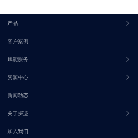
产品
客户案例
探迹 AI Agent
赋能服务
探迹 AI 拓客
资源中心
探迹 AI 集客
芒种行动
新闻动态
探迹 AI 触达
赋能计划
销售干货
关于探迹
探迹 AI CRM
探迹大数据研究院
加入我们
企业介绍