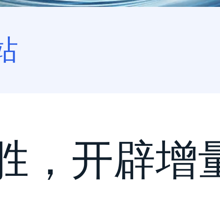
站
智胜，开辟增