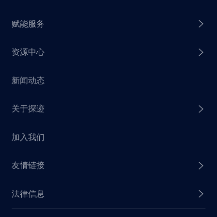
探迹 AI Agent
赋能服务
探迹 AI 拓客
资源中心
探迹 AI 集客
芒种行动
新闻动态
探迹 AI 触达
赋能计划
销售干货
关于探迹
探迹 AI CRM
探迹大数据研究院
加入我们
企业介绍
友情链接
联系我们
法律信息
业务动态