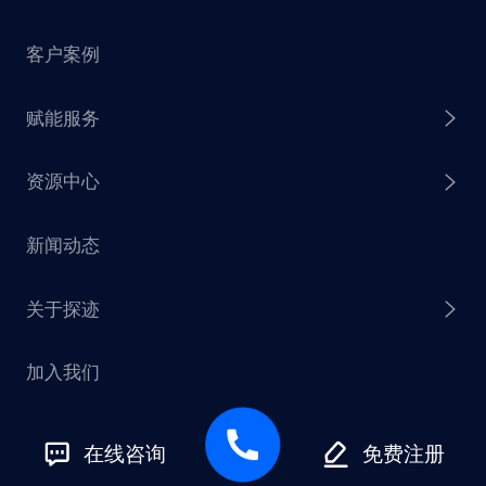
客户案例
探迹 AI Agent
赋能服务
探迹 AI 拓客
资源中心
探迹 AI 集客
芒种行动
新闻动态
探迹 AI 触达
赋能计划
销售干货
关于探迹
探迹 AI CRM
探迹大数据研究院
加入我们
企业介绍
友情链接
联系我们
在线咨询
免费注册