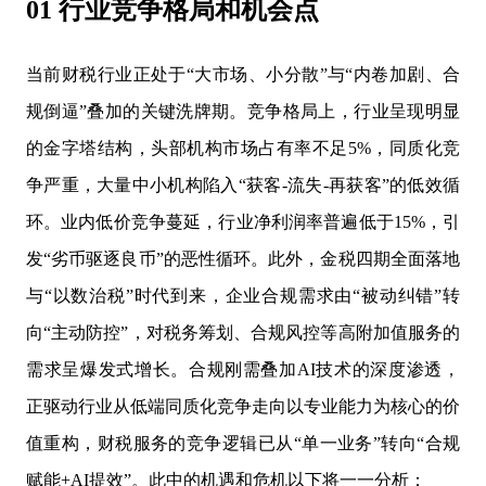
01 行业竞争格局和机会点
当前财税行业正处于“大市场、小分散”与“内卷加剧、合
规倒逼”叠加的关键洗牌期。竞争格局上，行业呈现明显
的金字塔结构，头部机构市场占有率不足5%，同质化竞
争严重，大量中小机构陷入“获客-流失-再获客”的低效循
环。业内低价竞争蔓延，行业净利润率普遍低于15%，引
发“劣币驱逐良币”的恶性循环。此外，金税四期全面落地
与“以数治税”时代到来，企业合规需求由“被动纠错”转
向“主动防控”，对税务筹划、合规风控等高附加值服务的
需求呈爆发式增长。合规刚需叠加AI技术的深度渗透，
正驱动行业从低端同质化竞争走向以专业能力为核心的价
值重构，财税服务的竞争逻辑已从“单一业务”转向“合规
赋能+AI提效”。此中的机遇和危机以下将一一分析：