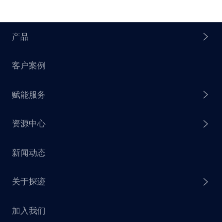
产品
客户案例
探迹 AI Agent
赋能服务
探迹 AI 拓客
资源中心
探迹 AI 集客
芒种行动
新闻动态
探迹 AI 触达
赋能计划
销售干货
关于探迹
探迹 AI CRM
探迹大数据研究院
加入我们
企业介绍