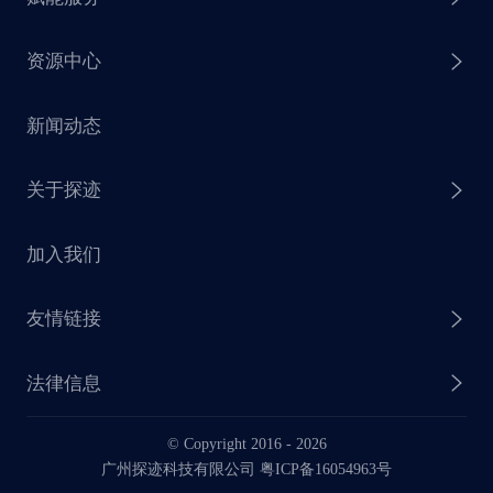
探迹 AI 拓客
资源中心
探迹 AI 集客
芒种行动
新闻动态
探迹 AI 触达
赋能计划
销售干货
关于探迹
探迹 AI CRM
探迹大数据研究院
加入我们
企业介绍
友情链接
联系我们
法律信息
业务动态
© Copyright 2016 -
2026
法律声明
广州探迹科技有限公司 粤ICP备16054963号