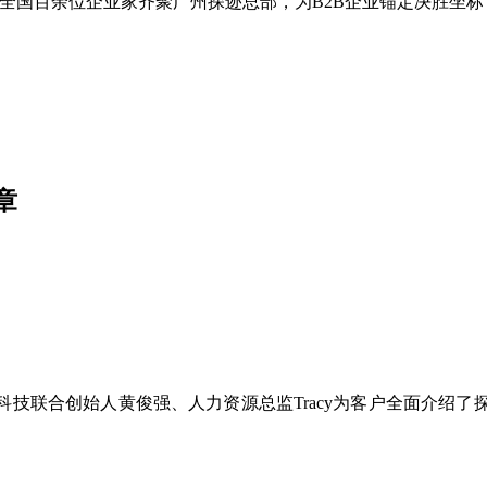
邀全国百余位企业家齐聚广州探迹总部，为B2B企业锚定决胜坐标
章
技联合创始人黄俊强、人力资源总监Tracy为客户全面介绍了