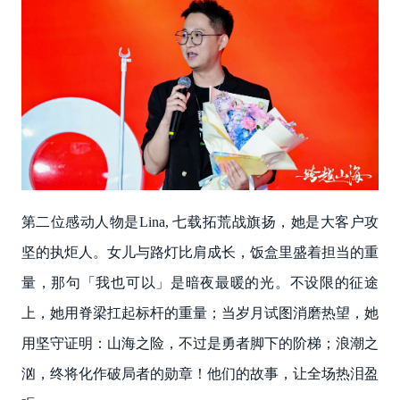
第二位感动人物是Lina, 七载拓荒战旗扬，她是大客户攻
坚的执炬人。女儿与路灯比肩成长，饭盒里盛着担当的重
量，那句「我也可以」是暗夜最暖的光。不设限的征途
上，她用脊梁扛起标杆的重量；当岁月试图消磨热望，她
用坚守证明：山海之险，不过是勇者脚下的阶梯；浪潮之
汹，终将化作破局者的勋章！他们的故事，让全场热泪盈