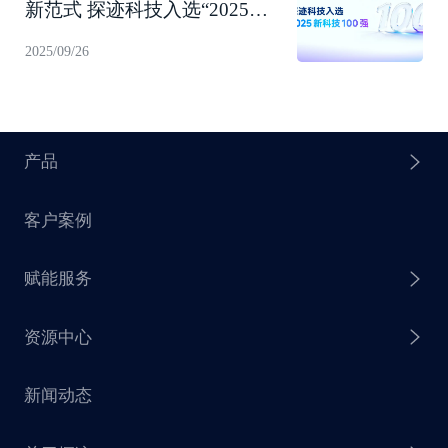
新范式 探迹科技入选“2025新
科技100强”！
2025/09/26
产品
客户案例
探迹 AI Agent
赋能服务
探迹 AI 拓客
资源中心
探迹 AI 集客
芒种行动
新闻动态
探迹 AI 触达
赋能计划
销售干货