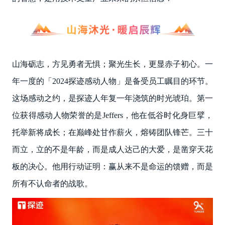
山海砺志，方见勇者无惧；聚光生长，更显赤子初心。一
年一度的「2024探迹感动人物」是备受员工瞩目的环节。
这场感动之约，是探迹人年复一年浇筑的时光琥珀。第一
位获得感动人物荣誉的是Jeffers，他在低谷时化身巨擘，
托举新将成长；在巅峰处甘作薪火，熔铸团队锋芒。三十
而立，立的不是年龄，而是成人达己的大爱，是凿穿天花
板的决心。他用行动证明：赢从来不是命运的馈赠，而是
所有不认命者的战歌。