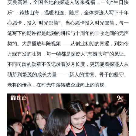
庆典高潮，全国各地的探迹人送来祝福，一句“生日快
乐”，跨越山海，温暖相连。随后，全体探迹人写下十年
心愿卡，投入“时光邮筒”。当心愿卡投入时光邮筒，每一
笔写下的期许都是此刻的耕耘与十周年的丰收之间的无声
契约。大屏播放年陈视频——从创业初期的青涩，到如今
万舰齐发的壮阔，每一帧都是探迹人“志撼苍穹”的见证。
不同司龄的勋章不仅记录着岁月长度，更沉淀着探迹人从
萌芽到繁茂的成长力量 —— 新人的憧憬、骨干的坚守、
老将的传承，在时光中熔铸成企业向上的阶梯。