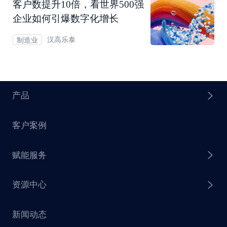
客户数提升10倍，看世界500强
企业如何引爆数字化增长
汉高乐泰
制造业
产品
客户案例
探迹 AI Agent
赋能服务
探迹 AI 拓客
资源中心
探迹 AI 集客
芒种行动
新闻动态
探迹 AI 触达
赋能计划
销售干货